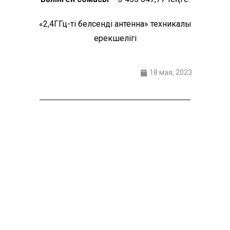
«2,4ГГц-ті белсенді антенна» техникалық
ерекшелігі
18 мая, 2023