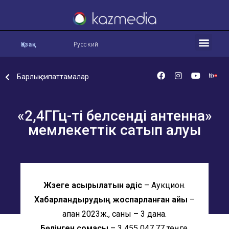
Қазақ
Русский
Барлық сипаттамалар
«2,4ГГц-ті белсенді антенна»
мемлекеттік сатып алуы
Жүзеге асырылатын әдіс
– Аукцион.
Хабарландырудың жоспарланған айы
–
ақпан 2023ж., саны – 3 дана.
Бөлінген сомасы
– 3 455 047,77 теңге.