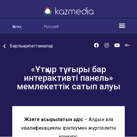
Қазақ
Русский
Барлық сипаттамалар
«Ұтқыр тұғыры бар
интерактивті панель»
мемлекеттік сатып алуы
Жүзеге асырылатын әдіс
– Алдын ала
квалификациялық іріктеумен жүргізілетін
конкурс.