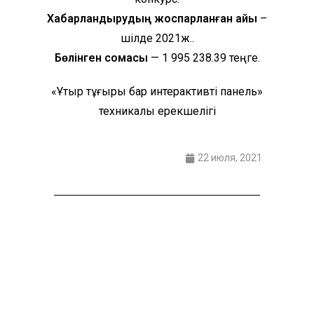
Хабарландырудың жоспарланған айы
–
шілде 2021ж..
Бөлінген сомасы
— 1 995 238.39 теңге.
«Ұтқыр тұғыры бар интерактивті панель»
техникалық ерекшелігі
22 июля, 2021