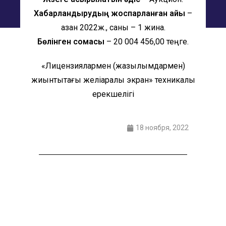
Хабарландырудың жоспарланған айы
–
қазан 2022ж., саны – 1 жинақ.
Бөлінген сомасы
– 20 004 456,00 теңге.
«Лицензиялармен (жазылымдармен)
жиынтықтағы желіаралық экран» техникалық
ерекшелігі
18 ноября, 2022