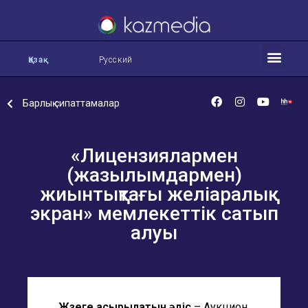
Қазақ
Русский
Барлық сипаттамалар
«Лицензиялармен
(жазылымдармен)
жиынтықтағы желіаралық
экран» мемлекеттік сатып
алуы
Жүзеге асырылатын әдіс
– Аукцион.