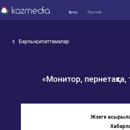
Қазақ
Русский
Барлық сипаттамалар
«Монитор, пернетақта
Жүзеге асырыл
Хабарл