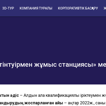
3D-ТУР
КОМПАНИЯ ТУРАЛЫ
КОРПОРАТИВТІК БАСҚАРУ
Ж
, тінтуірмен жұмыс станциясы» м
атын әдіс
– Алдын ала квалификациялық іріктеумен жүр
андырудың жоспарланған айы
– қаңтар 2022ж., саны 