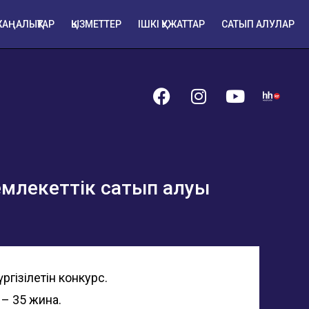
АҢАЛЫҚТАР
ҚЫЗМЕТТЕР
ІШКІ ҚУЖАТТАР
САТЫП АЛУЛАР
емлекеттік сатып алуы
гізілетін конкурс.
– 35 жинақ.