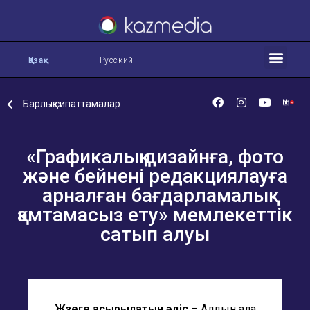
Қазақ
Русский
Барлық сипаттамалар
«Графикалық дизайнға, фото
және бейнені редакциялауға
арналған бағдарламалық
қамтамасыз ету» мемлекеттік
сатып алуы
Жүзеге асырылатын әдіс
– Алдын ала