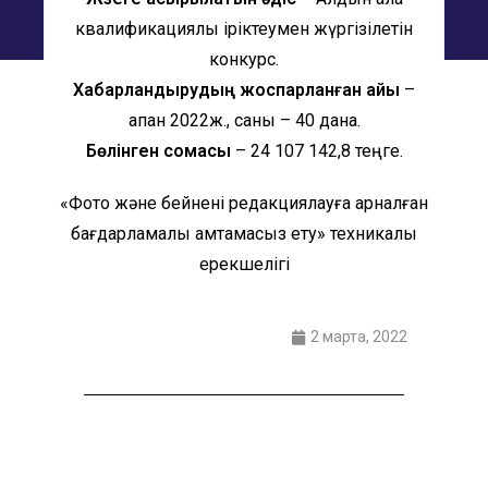
квалификациялық іріктеумен жүргізілетін
конкурс.
Хабарландырудың жоспарланған айы
–
ақпан 2022ж., саны – 40 дана.
Бөлінген сомасы
– 24 107 142,8 теңге.
«Фото және бейнені редакциялауға арналған
бағдарламалық қамтамасыз ету» техникалық
ерекшелігі
2 марта, 2022